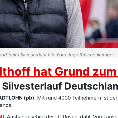
thoff beim Silvesterlauf hin. Foto: Ingo Röschenkemper
lthoff hat Grund zum
Silvesterlauf Deutschla
ADTLOHN (pb).
Mit rund 4000 Teilnehmern ist der 
lands.
ff
, Aushängeschild der LG Rosen. dahl. Von Taus