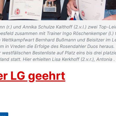
(r.) und Annika Schulze Kalthoff (2.v.l.) zwei Top-Le
eld zusammen mit Trainer Ingo Röschenkemper (l.) fü
en Wettkampfwart Bernhard Bußmann und Beisitzer im Le
 in Vreden die Erfolge des Rosendahler Duos heraus. I
estfälischen Bestenliste auf Platz eins bis drei platz
nd statt. Hier erhielten Lisa Kerkhoff (2.v.r.), Antonia
er LG geehrt