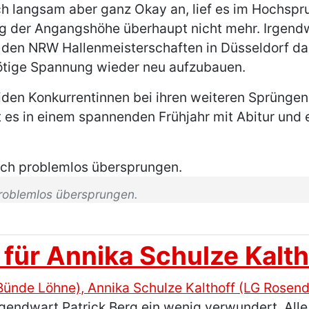
och langsam aber ganz Okay an, lief es im Hochs
ng der Angangshöhe überhaupt nicht mehr. Irgend
den NRW Hallenmeisterschaften in Düsseldorf da
nötige Spannung wieder neu aufzubauen.
iden Konkurrentinnen bei ihren weiteren Sprüngen
es in einem spannenden Frühjahr mit Abitur und e
roblemlos übersprungen.
 für Annika Schulze Kalth
ugendwart Patrick Berg ein wenig verwundert. All