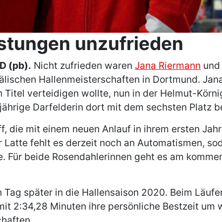
istungen unzufrieden
 (pb).
Nicht zufrieden waren
Jana Riermann
un
fälischen Hallenmeisterschaften in Dortmund. Ja
n Titel verteidigen wollte, nun in der Helmut-Kör
-jährige Darfelderin dort mit dem sechsten Platz 
off, die mit einem neuen Anlauf in ihrem ersten Ja
ur Latte fehlt es derzeit noch an Automatismen, s
. Für beide Rosendahlerinnen geht es am kommend
 Tag später in die Hallensaison 2020. Beim Läufe
t 2:34,28 Minuten ihre persönliche Bestzeit um 
chaften.