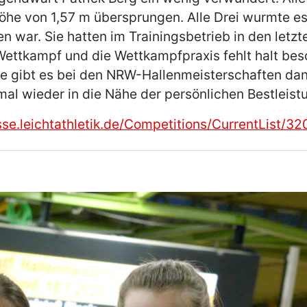
öhe von 1,57 m übersprungen. Alle Drei wurmte es
war. Sie hatten im Trainingsbetrieb in den letzt
n Wettkampf und die Wettkampfpraxis fehlt halt be
gibt es bei den NRW-Hallenmeisterschaften dann
mal wieder in die Nähe der persönlichen Bestleist
sse.leichtathletik.de/Competitions/CurrentList/3