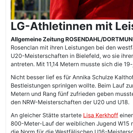
LG-Athletinnen mit Le
Allgemeine Zeitung ROSENDAHL/DORTMUND
Rosenclan mit ihren Leistungen bei den west
U20-Meisterschaften in Bielefeld, wo sie ihre
antreten. Mit 11,14 Metern musste sich die 19
Nicht besser lief es für Annika Schulze Kalth
Bestleistungen sprinIgen wollte. Beim Lauf z
Metern und Rang fünf zufrieden geben musste
den NRW-Meisterschaften der U20 und U18.
An gleicher Stätte startete
Lisa Kerkhoff
einen
800-Meter-Lauf der weiblichen Jugend W15 mi
die Norm für die Westfälischen U16-Meisters