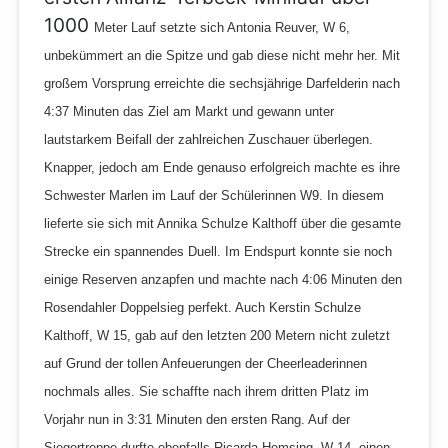
1000
Meter Lauf setzte sich Antonia Reuver, W 6,
unbekümmert an die Spitze und gab diese nicht mehr her. Mit
großem Vorsprung erreichte die sechsjährige Darfelderin nach
4:37 Minuten das Ziel am Markt und gewann unter
lautstarkem Beifall der zahlreichen Zuschauer überlegen.
Knapper, jedoch am Ende genauso erfolgreich machte es ihre
Schwester Marlen im Lauf der Schülerinnen W9. In diesem
lieferte sie sich mit Annika Schulze Kalthoff über die gesamte
Strecke ein spannendes Duell. Im Endspurt konnte sie noch
einige Reserven anzapfen und machte nach 4:06 Minuten den
Rosendahler Doppelsieg perfekt. Auch Kerstin Schulze
Kalthoff, W 15, gab auf den letzten 200 Metern nicht zuletzt
auf Grund der tollen Anfeuerungen der Cheerleaderinnen
nochmals alles. Sie schaffte nach ihrem dritten Platz im
Vorjahr nun in 3:31 Minuten den ersten Rang. Auf der
Siegertreppe durfte ebenfalls Ricarda Hemsing, W 14, einen