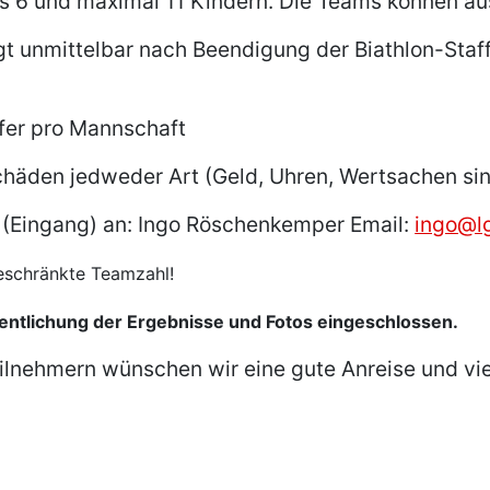
s 6 und maximal 11 Kindern. Die Teams können a
t unmittelbar nach Beendigung der Biathlon-Staffe
fer pro Mannschaft
 Schäden jedweder Art (Geld, Uhren, Wertsachen s
 (Eingang) an: Ingo Röschenkemper Email:
ingo@l
eschränkte Teamzahl!
fentlichung der Ergebnisse und Fotos eingeschlossen.
eilnehmern wünschen wir eine gute Anreise und viel