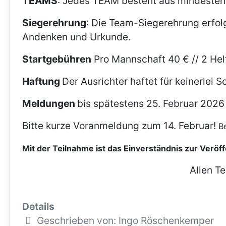
TEAMS
: Jedes TEAM besteht aus mindesten
Siegerehrung
: Die Team-Siegerehrung erfolg
Andenken und Urkunde.
Startgebühren
Pro Mannschaft 40 € // 2 Hel
Haftung
Der Ausrichter haftet für keinerlei
Meldungen
bis spätestens 25. Februar 2026
Bitte kurze Voranmeldung zum 14. Februar!
B
Mit der Teilnahme ist das Einverständnis zur Veröf
Allen T
Details
Geschrieben von:
Ingo Röschenkemper